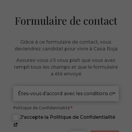
Web est
utilisé.
Formulaire de contact
Experience
Afin que notre
site Web
Grâce à ce formulaire de contact, vous
fonctionne
deviendrez candidat pour vivre à Casa Roja
aussi bien que
possible lors
Assurez-vous s’il vous plaît que vous avez
de votre visite.
rempli tous les champs et que le formulaire
Si vous
a été envoyé
refusez ces
cookies,
certaines
fonctionnalités
disparaîtront
du site Web.
Politique de Confidentialité
J'accepte la Politique de Confidentialité