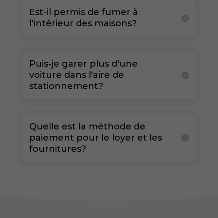
Est-il permis de fumer à
l'intérieur des maisons?
Nécessaire
Ces cookies ne
sont pas
facultatifs. Ils
sont
Puis-je garer plus d'une
nécessaires au
voiture dans l'aire de
fonctionnement
stationnement?
du site Web.
Statistiques
Quelle est la méthode de
Afin que
paiement pour le loyer et les
nous
fournitures?
puissions
améliorer la
fonctionnalité
et la structure
du site Web,
en fonction
de la façon
dont le site