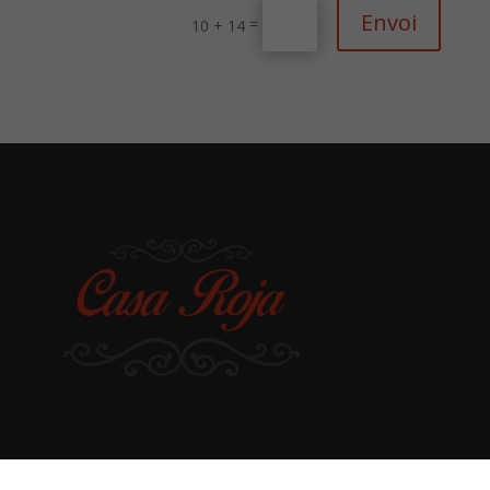
Envoi
=
10 + 14