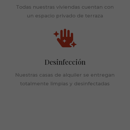
mejor posible
Todas nuestras viviendas cuentan con
durante tu
visita. Si
un espacio privado de terraza
rechaza estas
cookies,
algunas

funcionalidades
desaparecerán
de la web.
Desinfección
Nuestras casas de alquiler
se entregan
totalmente limpias y desinfectadas