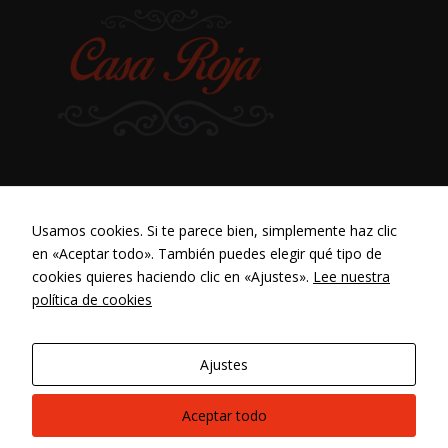
Usamos cookies. Si te parece bien, simplemente haz clic
en «Aceptar todo». También puedes elegir qué tipo de
cookies quieres haciendo clic en «Ajustes».
Lee nuestra
política de cookies
Ajustes
Diseño web
con ❤ por LBDesign | CasaRoja © 2023
Aceptar todo
|
Aviso Legal
|
Política de Privacidad
|
Ajustes
de Cookies