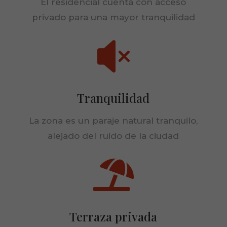
El residencial cuenta con acceso
Son
privado para una mayor tranquilidad
necesarias
para que
funcione la

web.
Estadísticas
Para que
Tranquilidad
podamos
mejorar la
La zona es un paraje natural tranquilo,
funcionalidad
y estructura
alejado del ruido de la ciudad
de la web, en
base a cómo
se usa la web.

Experiencia
Para que
Terraza privada
nuestra web
funcione lo