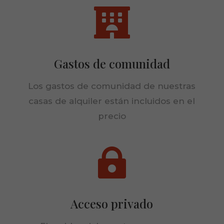

Gastos de comunidad
Los gastos de comunidad de nuestras
casas de alquiler están incluidos en el
precio

Necesarias
Estas
Acceso privado
cookies no
son
opcionales.